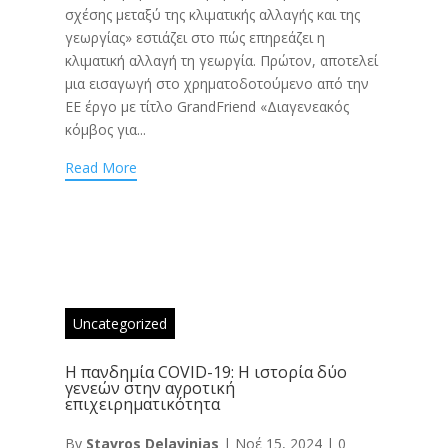
σχέσης μεταξύ της κλιματικής αλλαγής και της
γεωργίας» εστιάζει στο πώς επηρεάζει η
κλιματική αλλαγή τη γεωργία. Πρώτον, αποτελεί
μια εισαγωγή στο χρηματοδοτούμενο από την
ΕΕ έργο με τίτλο GrandFriend «Διαγενεακός
κόμβος για...
Read More
Uncategorized
Η πανδημία COVID-19: Η ιστορία δύο
γενεών στην αγροτική
επιχειρηματικότητα
By
Stavros Delavinias
|
Νοέ 15, 2024
|
0