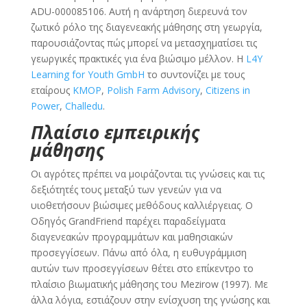
ADU-000085106. Αυτή η ανάρτηση διερευνά τον
ζωτικό ρόλο της διαγενεακής μάθησης στη γεωργία,
παρουσιάζοντας πώς μπορεί να μετασχηματίσει τις
γεωργικές πρακτικές για ένα βιώσιμο μέλλον. Η
L4Y
Learning for Youth GmbH
το συντονίζει με τους
εταίρους
KMOP
,
Polish Farm Advisory
,
Citizens in
Power
,
Challedu
.
Πλαίσιο εμπειρικής
μάθησης
Οι αγρότες πρέπει να μοιράζονται τις γνώσεις και τις
δεξιότητές τους μεταξύ των γενεών για να
υιοθετήσουν βιώσιμες μεθόδους καλλιέργειας. Ο
Οδηγός GrandFriend παρέχει παραδείγματα
διαγενεακών προγραμμάτων και μαθησιακών
προσεγγίσεων. Πάνω από όλα, η ευθυγράμμιση
αυτών των προσεγγίσεων θέτει στο επίκεντρο το
πλαίσιο βιωματικής μάθησης του Mezirow (1997). Με
άλλα λόγια, εστιάζουν στην ενίσχυση της γνώσης και