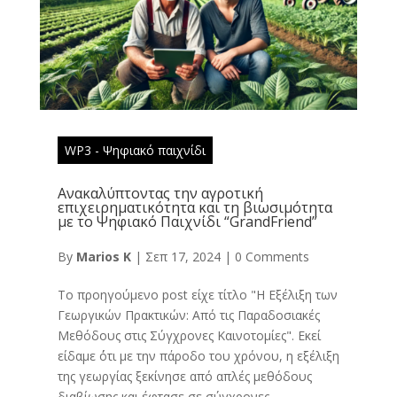
WP3 - Ψηφιακό παιχνίδι
Ανακαλύπτοντας την αγροτική
επιχειρηματικότητα και τη βιωσιμότητα
με το Ψηφιακό Παιχνίδι “GrandFriend”
By
Marios K
|
Σεπ 17, 2024
|
0 Comments
Το προηγούμενο post είχε τίτλο "Η Εξέλιξη των
Γεωργικών Πρακτικών: Από τις Παραδοσιακές
Μεθόδους στις Σύγχρονες Καινοτομίες". Εκεί
είδαμε ΄ότι με την πάροδο του χρόνου, η εξέλιξη
της γεωργίας ξεκίνησε από απλές μεθόδους
διαβίωσης και έφτασε σε σύγχρονες...